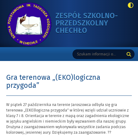
ZESPÓŁ SZKOLNO-
PRZEDSZKOLNY
-
CHECHŁO
GRA
TERENOWA
Gorne
Tutaj
Wyszukiwarka
„(EKO)LOGICZ
wpisz
PRZYGODA”
szukaną
frazę:
Gra terenowa „(EKO)logiczna
przygoda”
Opublikowano
W piątek 27 października na terenie Jaroszowca odbyła się gra
w
terenowa „(EKO)logiczna przygoda” w której wzięli udział uczniowie z
dniu
klasy 7 i 8. Orientacja w terenie z mapą oraz zagadnienia ekologiczne
w języku angielskim i niemieckim były wyzwaniem dla naszej grupy.
Drużyna z zaangażowaniem wykonywała wszystkie zadania podczas
kolorowej, jesiennej aury. Dziękujemy za zaangażowanie. ??