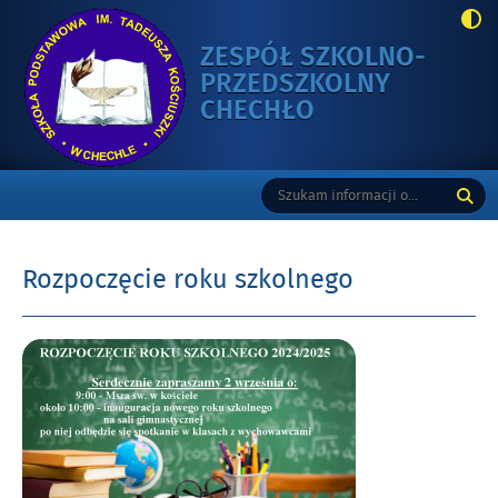
ZESPÓŁ SZKOLNO-
PRZEDSZKOLNY
-
CHECHŁO
ROZPOCZĘCIE
ROKU
Gorne
Tutaj
Wyszukiwarka
SZKOLNEGO
wpisz
szukaną
frazę:
Rozpoczęcie roku szkolnego
Opublikowano
w
dniu