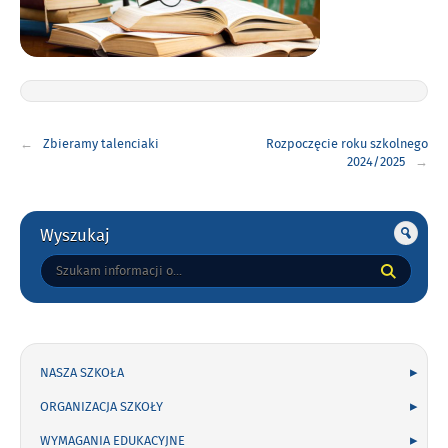
Nawigacja
Zbieramy talenciaki
Rozpoczęcie roku szkolnego
wpisu
2024/2025
Gorne
Wyszukaj
Tutaj
wpisz
szukaną
frazę:
NASZA SZKOŁA
ORGANIZACJA SZKOŁY
WYMAGANIA EDUKACYJNE