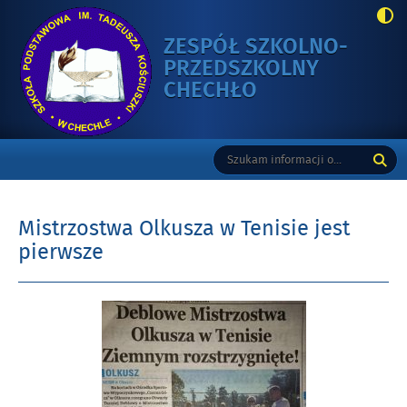
ZESPÓŁ SZKOLNO-
PRZEDSZKOLNY
-
CHECHŁO
MISTRZOSTWA
OLKUSZA
Gorne
Tutaj
Wyszukiwarka
W
wpisz
TENISIE
szukaną
JEST
frazę:
PIERWSZE
Mistrzostwa Olkusza w Tenisie jest
pierwsze
Opublikowano
w
dniu