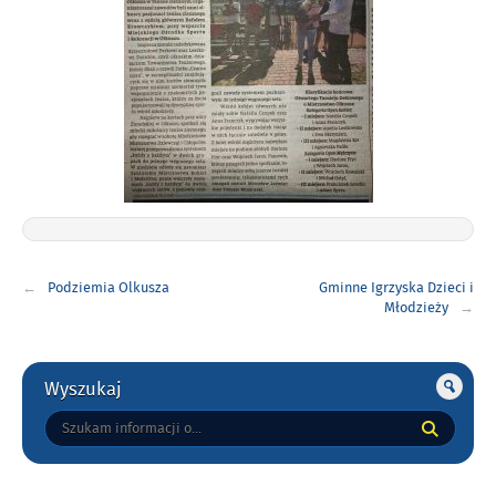
Nawigacja
Podziemia Olkusza
Gminne Igrzyska Dzieci i
wpisu
Młodzieży
Gorne
Wyszukaj
Tutaj
wpisz
szukaną
frazę: