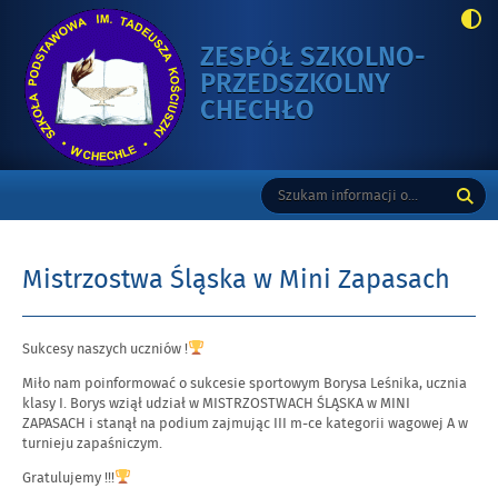
ZESPÓŁ SZKOLNO-
PRZEDSZKOLNY
-
CHECHŁO
MISTRZOSTWA
ŚLĄSKA
Gorne
Tutaj
Wyszukiwarka
W
wpisz
MINI
szukaną
ZAPASACH
frazę:
Mistrzostwa Śląska w Mini Zapasach
Opublikowano
Sukcesy naszych uczniów !
w
Miło nam poinformować o sukcesie sportowym Borysa Leśnika, ucznia
dniu
klasy I. Borys wziął udział w MISTRZOSTWACH ŚLĄSKA w MINI
ZAPASACH i stanął na podium zajmując III m-ce kategorii wagowej A w
turnieju zapaśniczym.
Gratulujemy !!!