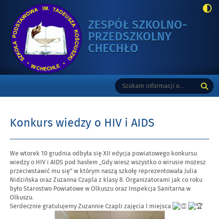
ZESPÓŁ SZKOLNO-
PRZEDSZKOLNY
-
CHECHŁO
KONKURS
WIEDZY
Gorne
Tutaj
Wyszukiwarka
O
wpisz
HIV
szukaną
I
frazę:
AIDS
Konkurs wiedzy o HIV i AIDS
Opublikowano
We wtorek 10 grudnia odbyła się XII edycja powiatowego konkursu
w
wiedzy o HIV i AIDS pod hasłem „Gdy wiesz wszystko o wirusie możesz
dniu
przeciwstawić mu się” w którym naszą szkołę reprezentowała Julia
Nidzińska oraz Zuzanna Czapla z klasy 8. Organizatorami jak co roku
było Starostwo Powiatowe w Olkuszu oraz Inspekcja Sanitarna w
Olkuszu.
Serdecznie gratulujemy Zuzannie Czapli zajęcia I miejsca