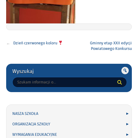
Nawigacja
Dzień czerwonego koloru
Gminny etap XXII edycji
wpisu
Powiatowego Konkursu
Recytatorskiego dla edukacji
wczesnoszkolnej pt. „Żyj zdrowo –
wiersze znane i mniej znane”.
Gorne
Wyszukaj
Tutaj
wpisz
szukaną
frazę:
NASZA SZKOŁA
ORGANIZACJA SZKOŁY
WYMAGANIA EDUKACYJNE