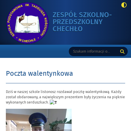
ZESPÓŁ SZKOLNO-
PRZEDSZKOLNY
-
CHECHŁO
POCZTA
WALENTYNKO
Gorne
Tutaj
Wyszukiwarka
wpisz
szukaną
frazę:
Poczta walentynkowa
Opublikowano
Dziś w naszej szkole listonosz rozdawał pocztę walentynkową. Każdy
w
został obdarowany, a największym prezentem były życzenia na pięknie
dniu
wykonanych serduszkach.