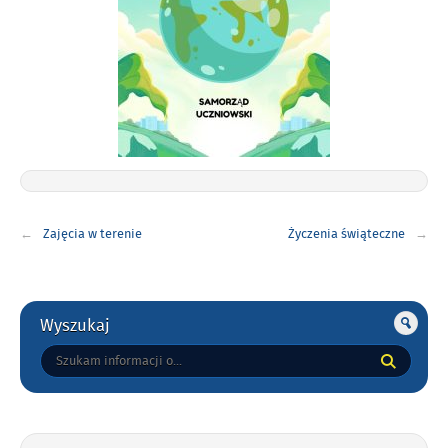
Nawigacja
Zajęcia w terenie
Życzenia świąteczne
wpisu
Gorne
Wyszukaj
Tutaj
wpisz
szukaną
frazę: