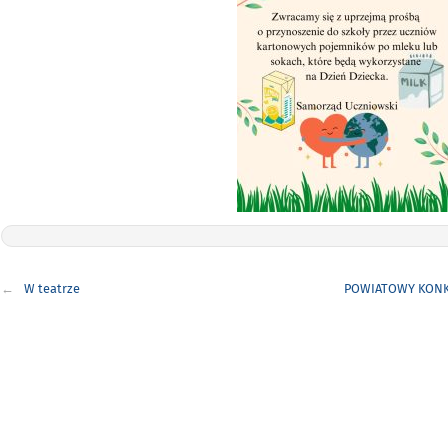
Nawigacja
W teatrze
POWIATOWY KONK
wpisu