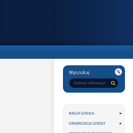
Gorne
Gorne
Wyszukaj
Tutaj
wpisz
szukaną
frazę:
NASZA SZKOŁA
ORGANIZACJA SZKOŁY