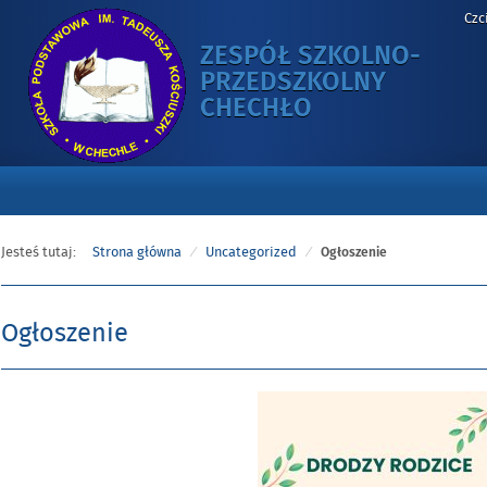
Czc
ZESPÓŁ SZKOLNO-
PRZEDSZKOLNY
-
CHECHŁO
OGŁOSZENIE
Jesteś tutaj:
Strona główna
Uncategorized
Ogłoszenie
Ogłoszenie
Opublikowano
w
dniu