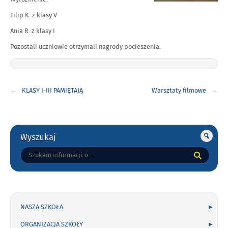
Filip K. z klasy V
Ania R. z klasy I
Pozostali uczniowie otrzymali nagrody pocieszenia.
Nawigacja
KLASY I-III PAMIĘTAJĄ
Warsztaty filmowe
wpisu
Gorne
Wyszukaj
Tutaj
wpisz
szukaną
frazę:
NASZA SZKOŁA
ORGANIZACJA SZKOŁY