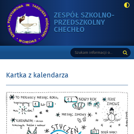
ZESPÓŁ SZKOLNO-
PRZEDSZKOLNY
-
CHECHŁO
KARTKA
Z
Gorne
Tutaj
Wyszukiwarka
KALENDARZA
wpisz
szukaną
frazę:
Kartka z kalendarza
Opublikowano
w
dniu