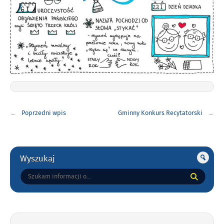
Nawigacja
Poprzedni wpis
Gminny Konkurs Recytatorski
wpisu
Gorne
Wyszukaj
Tutaj
wpisz
szukaną
frazę: