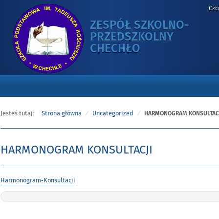
Czc
ZESPÓŁ SZKOLNO-
PRZEDSZKOLNY
-
CHECHŁO
HARMONOGRA
KONSULTACJI
Jesteś tutaj:
Strona główna
Uncategorized
HARMONOGRAM KONSULTAC
HARMONOGRAM KONSULTACJI
Opublikowano
Harmonogram-Konsultacji
w
dniu
Nawigacja