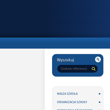
Gorne
Gorne
Wyszukaj
Tutaj
wpisz
szukaną
frazę:
NASZA SZKOŁA
ORGANIZACJA SZKOŁY