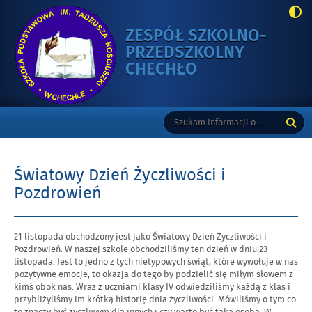
ZESPÓŁ SZKOLNO-
PRZEDSZKOLNY
-
CHECHŁO
ŚWIATOWY
DZIEŃ
Gorne
Tutaj
Wyszukiwarka
ŻYCZLIWOŚCI
wpisz
I
szukaną
POZDROWIEŃ
frazę:
Światowy Dzień Życzliwości i
Pozdrowień
Opublikowano
21 listopada obchodzony jest jako Światowy Dzień Życzliwości i
w
Pozdrowień. W naszej szkole obchodziliśmy ten dzień w dniu 23
dniu
listopada. Jest to jedno z tych nietypowych świąt, które wywołuje w nas
pozytywne emocje, to okazja do tego by podzielić się miłym słowem z
kimś obok nas. Wraz z uczniami klasy IV odwiedziliśmy każdą z klas i
przybliżyliśmy im krótką historię dnia życzliwości. Mówiliśmy o tym co