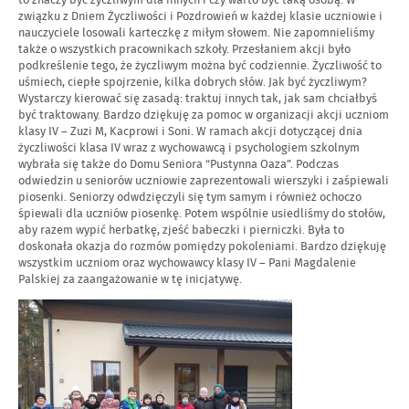
to znaczy być życzliwym dla innych i czy warto być taką osobą. W
związku z Dniem Życzliwości i Pozdrowień w każdej klasie uczniowie i
nauczyciele losowali karteczkę z miłym słowem. Nie zapomnieliśmy
także o wszystkich pracownikach szkoły. Przesłaniem akcji było
podkreślenie tego, że życzliwym można być codziennie. Życzliwość to
uśmiech, ciepłe spojrzenie, kilka dobrych słów. Jak być życzliwym?
Wystarczy kierować się zasadą: traktuj innych tak, jak sam chciałbyś
być traktowany. Bardzo dziękuję za pomoc w organizacji akcji uczniom
klasy IV – Zuzi M, Kacprowi i Soni. W ramach akcji dotyczącej dnia
życzliwości klasa IV wraz z wychowawcą i psychologiem szkolnym
wybrała się także do Domu Seniora “Pustynna Oaza”. Podczas
odwiedzin u seniorów uczniowie zaprezentowali wierszyki i zaśpiewali
piosenki. Seniorzy odwdzięczyli się tym samym i również ochoczo
śpiewali dla uczniów piosenkę. Potem wspólnie usiedliśmy do stołów,
aby razem wypić herbatkę, zjeść babeczki i pierniczki. Była to
doskonała okazja do rozmów pomiędzy pokoleniami. Bardzo dziękuję
wszystkim uczniom oraz wychowawcy klasy IV – Pani Magdalenie
Palskiej za zaangażowanie w tę inicjatywę.