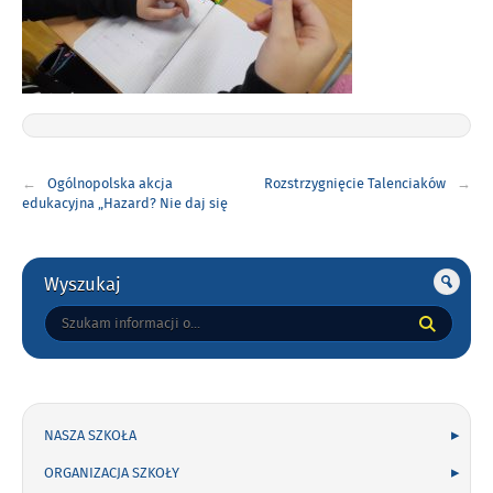
Nawigacja
Ogólnopolska akcja
Rozstrzygnięcie Talenciaków
wpisu
edukacyjna „Hazard? Nie daj się
wciągnąć!”
Gorne
Wyszukaj
Tutaj
wpisz
szukaną
frazę:
NASZA SZKOŁA
ORGANIZACJA SZKOŁY