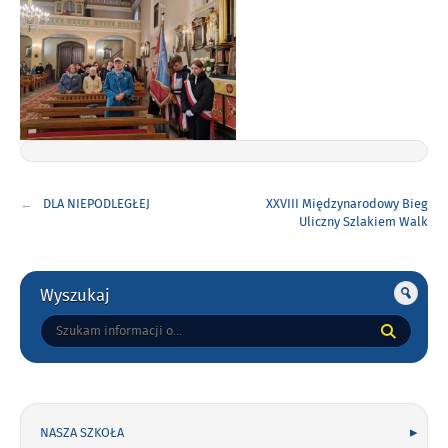
Nawigacja
DLA NIEPODLEGŁEJ
XXVIII Międzynarodowy Bieg
wpisu
Uliczny Szlakiem Walk
Legionistów
Gorne
Wyszukaj
Tutaj
wpisz
szukaną
frazę:
NASZA SZKOŁA