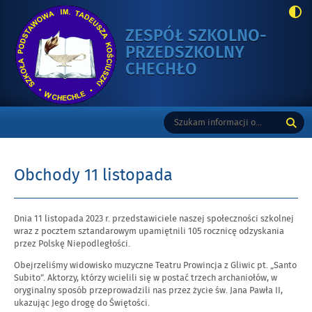
ZESPÓŁ SZKOLNO-
PRZEDSZKOLNY
-
CHECHŁO
OBCHODY
11
Gorne
Tutaj
Wyszukiwarka
LISTOPADA
wpisz
szukaną
frazę:
Obchody 11 listopada
Opublikowano
Dnia 11 listopada 2023 r. przedstawiciele naszej społeczności szkolnej
w
wraz z pocztem sztandarowym upamiętnili 105 rocznicę odzyskania
dniu
przez Polskę Niepodległości.
Obejrzeliśmy widowisko muzyczne Teatru Prowincja z Gliwic pt. „Santo
Subito”. Aktorzy, którzy wcielili się w postać trzech archaniołów, w
oryginalny sposób przeprowadzili nas przez życie św. Jana Pawła II,
ukazując Jego drogę do Świętości.