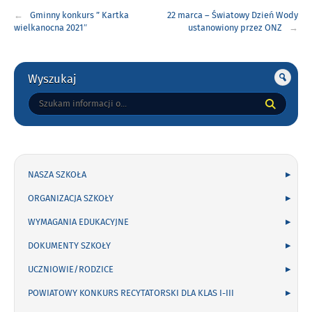
Nawigacja
Gminny konkurs ” Kartka
22 marca – Światowy Dzień Wody
wpisu
wielkanocna 2021″
ustanowiony przez ONZ
Gorne
Wyszukaj
Tutaj
wpisz
szukaną
frazę:
NASZA SZKOŁA
ORGANIZACJA SZKOŁY
WYMAGANIA EDUKACYJNE
DOKUMENTY SZKOŁY
UCZNIOWIE/RODZICE
POWIATOWY KONKURS RECYTATORSKI DLA KLAS I-III