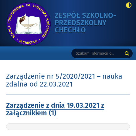
ZESPÓŁ SZKOLNO-
PRZEDSZKOLNY
-
CHECHŁO
ZARZĄDZENIE
NR
Gorne
Tutaj
Wyszukiwarka
5/2020/2021
wpisz
–
szukaną
NAUKA
frazę:
ZDALNA
Zarządzenie nr 5/2020/2021 – nauka
OD
zdalna od 22.03.2021
22.03.2021
Opublikowano
Zarządzenie z dnia 19.03.2021 z
w
załącznikiem (1)
dniu