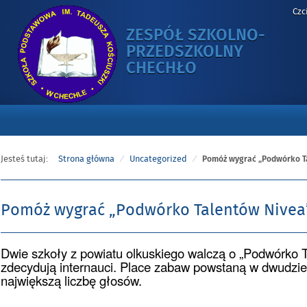
Czc
ZESPÓŁ SZKOLNO-
PRZEDSZKOLNY
-
CHECHŁO
POMÓŻ
WYGRAĆ
„PODWÓRKO
TALENTÓW
NIVEA”!
Jesteś tutaj:
Strona główna
Uncategorized
Pomóż wygrać „Podwórko T
Pomóż wygrać „Podwórko Talentów Nivea
Dwie szkoły z powiatu olkuskiego walczą o „Podwórko 
Opublikowano
zdecydują internauci. Place zabaw powstaną w dwudzies
w
dniu
największą liczbę głosów.