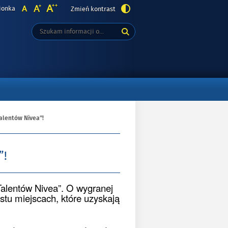
ionka
Zmień kontrast
Tutaj
Wyszukiwarka
wpisz
szukaną
frazę:
alentów Nivea”!
”!
Talentów Nivea”. O wygranej
tu miejscach, które uzyskają