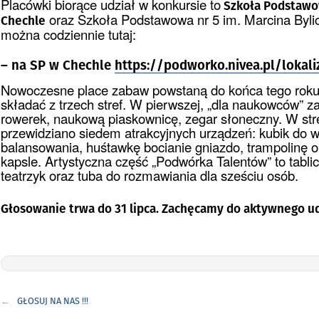
Placówki biorące udział w konkursie to
Szkoła Podstawow
oraz Szkoła Podstawowa nr 5 im. Marcina Byl
Chechle
można codziennie tutaj:
– na SP w Chechle
https://podworko.nivea.pl/lokali
Nowoczesne place zabaw powstaną do końca tego roku.
składać z trzech stref. W pierwszej, „dla naukowców” 
rowerek, naukową piaskownicę, zegar słoneczny. W stre
przewidziano siedem atrakcyjnych urządzeń: kubik do w
balansowania, huśtawkę bocianie gniazdo, trampolinę ora
kapsle. Artystyczna część „Podwórka Talentów” to tabl
teatrzyk oraz tuba do rozmawiania dla sześciu osób.
Głosowanie trwa do 31 lipca. Zachęcamy do aktywnego ud
Nawigacja
GŁOSUJ NA NAS !!!
wpisu