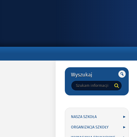
Gorne
Gorne
Wyszukaj
Tutaj
wpisz
szukaną
frazę:
NASZA SZKOŁA
ORGANIZACJA SZKOŁY