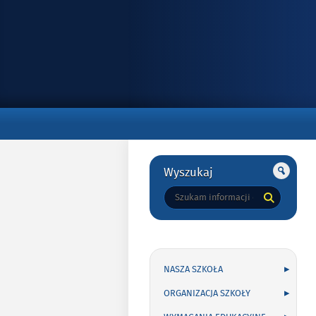
Gorne
Gorne
Wyszukaj
Tutaj
wpisz
szukaną
frazę:
NASZA SZKOŁA
ORGANIZACJA SZKOŁY