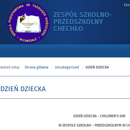
Czc
ZESPÓŁ SZKOLNO-
PRZEDSZKOLNY
-
CHECHŁO
DZIEŃ
DZIECKA
Jesteś tutaj:
Strona główna
Uncategorized
DZIEŃ DZIECKA
DZIEŃ DZIECKA
Opublikowano
w
dniu
DZIEŃ DZIECKA – CHILDREN’S DAY
W ZESPOLE SZKOLNO – PRZEDSZKOLNYM W C