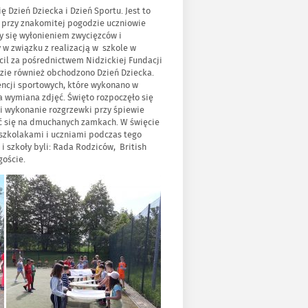
 Dzień Dziecka i Dzień Sportu. Jest to
ze przy znakomitej pogodzie uczniowie
ły się wyłonieniem zwycięzców i
w związku z realizacją w szkole w
il za pośrednictwem Nidzickiej Fundacji
dzie również obchodzono Dzień Dziecka.
ncji sportowych, które wykonano w
ła wymiana zdjęć. Święto rozpoczęło się
i wykonanie rozgrzewki przy śpiewie
wić się na dmuchanych zamkach. W święcie
edszkolakami i uczniami podczas tego
 szkoły byli: Rada Rodziców, British
goście.