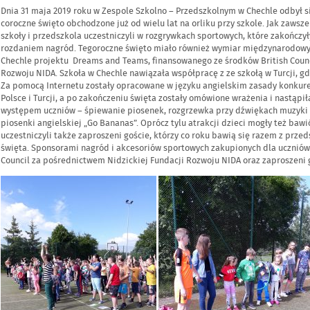
Dnia 31 maja 2019 roku w Zespole Szkolno – Przedszkolnym w Chechle odbył się
coroczne święto obchodzone już od wielu lat na orliku przy szkole. Jak zaws
szkoły i przedszkola uczestniczyli w rozgrywkach sportowych, które zakończy
rozdaniem nagród. Tegoroczne święto miało również wymiar międzynarodowy 
Chechle projektu Dreams and Teams, finansowanego ze środków British Counc
Rozwoju NIDA. Szkoła w Chechle nawiązała współpracę z ze szkołą w Turcji, g
Za pomocą Internetu zostały opracowane w języku angielskim zasady konkure
Polsce i Turcji, a po zakończeniu święta zostały omówione wrażenia i nastąpi
występem uczniów – śpiewanie piosenek, rozgrzewka przy dźwiękach muzyki 
piosenki angielskiej „Go Bananas”. Oprócz tylu atrakcji dzieci mogły też ba
uczestniczyli także zaproszeni goście, którzy co roku bawią się razem z prz
święta. Sponsorami nagród i akcesoriów sportowych zakupionych dla uczniów i
Council za pośrednictwem Nidzickiej Fundacji Rozwoju NIDA oraz zaproszeni 